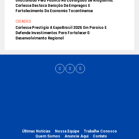
Ovacionado Pelo Público Na Cavalgada De Araguaína,
Carlesse Destaca Geração De Empregos E
Fortalecimento Da Economia Tocantinense
CIDADES
Carlesse Prestigia A ExpoBrasil 2026 Em Paraíso E
Defende Investimentos Para Fortalecer O
Desenvolvimento Regional
Últimas Notícias
Nossa Equipe
Trabalhe Conosco
Quem Somos
Anuncie Aqui
Contato