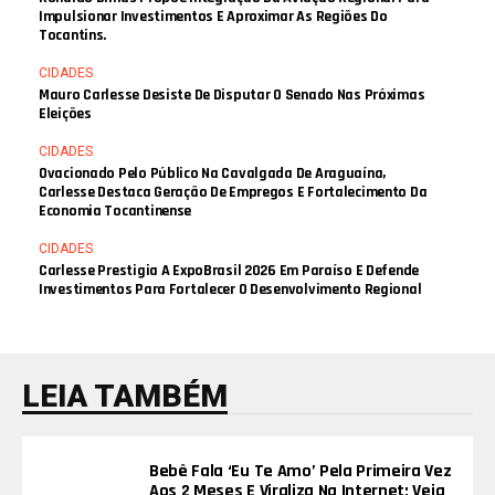
Impulsionar Investimentos E Aproximar As Regiões Do
Tocantins.
CIDADES
Mauro Carlesse Desiste De Disputar O Senado Nas Próximas
Eleições
CIDADES
Ovacionado Pelo Público Na Cavalgada De Araguaína,
Carlesse Destaca Geração De Empregos E Fortalecimento Da
Economia Tocantinense
CIDADES
Carlesse Prestigia A ExpoBrasil 2026 Em Paraíso E Defende
Investimentos Para Fortalecer O Desenvolvimento Regional
LEIA TAMBÉM
Bebê Fala ‘eu Te Amo’ Pela Primeira Vez
Aos 2 Meses E Viraliza Na Internet; Veja