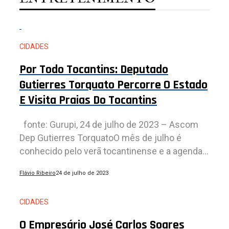
CIDADES
Por Todo Tocantins: Deputado
Gutierres Torquato Percorre O Estado
E Visita Praias Do Tocantins
fonte: Gurupi, 24 de julho de 2023 – Ascom
Dep Gutierres TorquatoO mês de julho é
conhecido pelo verã tocantinense e a agenda...
Flávio Ribeiro
24 de julho de 2023
CIDADES
O Empresário José Carlos Soares