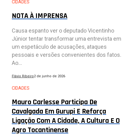
CIDADES
NOTA À IMPRENSA
Causa espanto ver o deputado Vicentinho
Júnior tentar transformar uma entrevista em
um espetáculo de acusações, ataques
pessoais e versões convenientes dos fatos.
Ao...
Flávio Ribeiro
2 de junho de 2026
CIDADES
Mauro Carlesse Participa De
Cavalgada Em Gurupi E Reforça
Ligação Com A Cidade, A Cultura E O
Agro Tocantinense