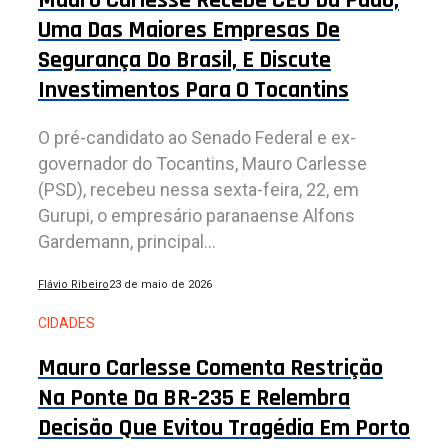
Mauro Carlesse Recebe CEO Da Pado,
Uma Das Maiores Empresas De
Segurança Do Brasil, E Discute
Investimentos Para O Tocantins
O pré-candidato ao Senado Federal e ex-
governador do Tocantins, Mauro Carlesse
(PSD), recebeu nessa sexta-feira, 22, em
Gurupi, o empresário paranaense Alfons
Gardemann, principal...
Flávio Ribeiro
23 de maio de 2026
CIDADES
Mauro Carlesse Comenta Restrição
Na Ponte Da BR-235 E Relembra
Decisão Que Evitou Tragédia Em Porto